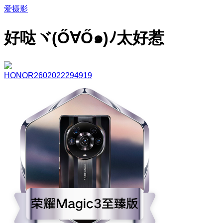
爱摄影
好哒ヾ(Ő∀Ő๑)ﾉ太好惹
HONOR2602022294919