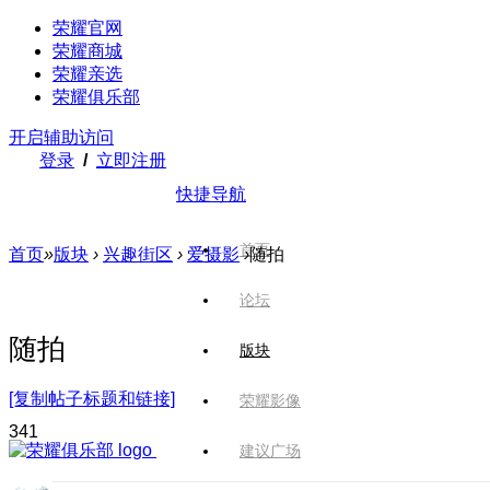
荣耀官网
荣耀商城
荣耀亲选
荣耀俱乐部
开启辅助访问
登录
/
立即注册
快捷导航
首页
首页
»
版块
›
兴趣街区
›
爱摄影
›
随拍
论坛
随拍
版块
[复制帖子标题和链接]
荣耀影像
34
1
建议广场