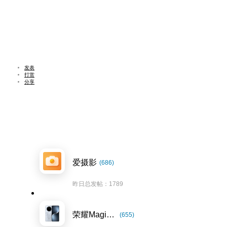
发表
打赏
分享
爱摄影
(686)
昨日总发帖：1789
荣耀Magic7系列
(655)