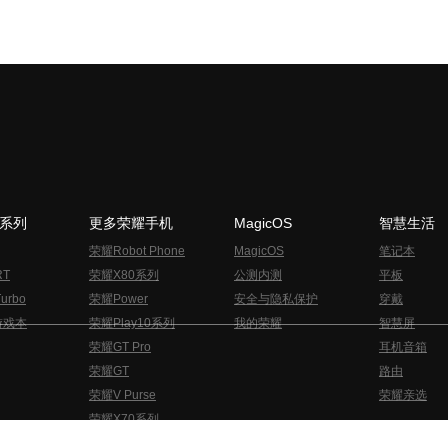
N系列
更多荣耀手机
MagicOS
智慧生活
荣耀Robot Phone
MagicOS
笔记本
RT
荣耀X80系列
公测内测
平板
urbo
荣耀Power
安全与隐私保护
穿戴
游戏本
荣耀Play10系列
我的荣耀
智慧屏
荣耀GT Pro
耳机音箱
荣耀GT
路由
荣耀V Purse
荣耀亲选
荣耀X70系列
与隐私的声明
关于cookies
法律信息