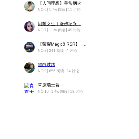
【人间理想】寻常烟火
NO.6
1.7w 阅读
11 讨论
闪耀女生｜漫步绍兴，寻找藏在老街的江南温柔
NO.7
1.1w 阅读
49 讨论
【荣耀Magic8 RSR】 穹影
NO.8
341 阅读
4 讨论
黑白歧路
NO.9
656 阅读
24 讨论
草原瑞士卷
NO.10
1.4w 阅读
18 讨论