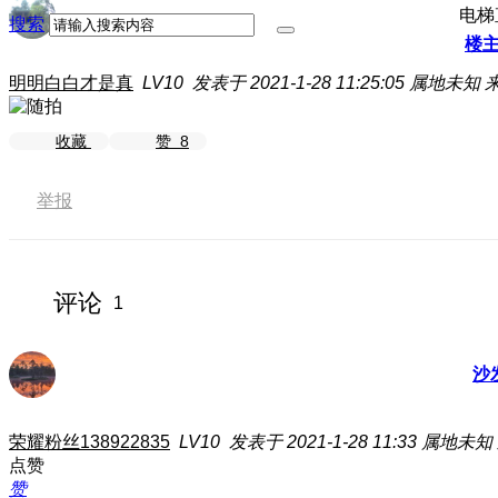
电梯
搜索
楼
明明白白才是真
LV10
发表于 2021-1-28 11:25:05
属地未知
来
收藏
赞
8
举报
评论
1
沙
荣耀粉丝138922835
LV10
发表于 2021-1-28 11:33
属地未知
点赞
赞