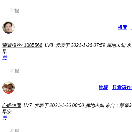
举报
板凳
荣耀粉丝41085566
LV8
发表于 2021-1-26 07:59
属地未知
来
早
赞
举报
地板
只看该作
心靜無塵
LV7
发表于 2021-1-26 08:00
属地未知
来自：荣耀3
早安
赞
举报