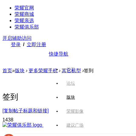
荣耀官网
荣耀商城
荣耀亲选
荣耀俱乐部
开启辅助访问
登录
/
立即注册
快捷导航
首页
首页
»
版块
›
更多荣耀手机
›
其它机型
›
签到
论坛
签到
版块
[复制帖子标题和链接]
荣耀影像
143
8
建议广场