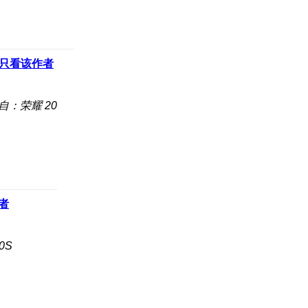
只看该作者
自：荣耀 20
者
0S