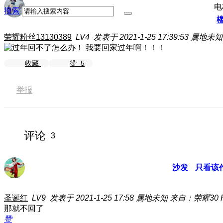
电
搜索
荣耀粉丝13130389
LV4
发表于 2021-1-25 17:39:53
属地未知
我要回家过年啊！！！
收藏
赞
5
举报
评论
3
沙发
只看该
圣诞红
LV9
发表于 2021-1-25 17:58
属地未知
来自：荣耀30 P
那就不回了
赞