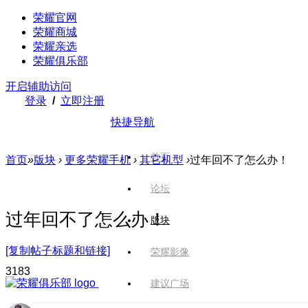
荣耀官网
荣耀商城
荣耀亲选
荣耀俱乐部
开启辅助访问
登录
/
立即注册
快捷导航
首页
首页
»
版块
›
更多荣耀手机
›
其它机型
›
过年回不了怎么办！
论坛
过年回不了怎么办！
版块
[复制帖子标题和链接]
荣耀影像
318
3
建议广场