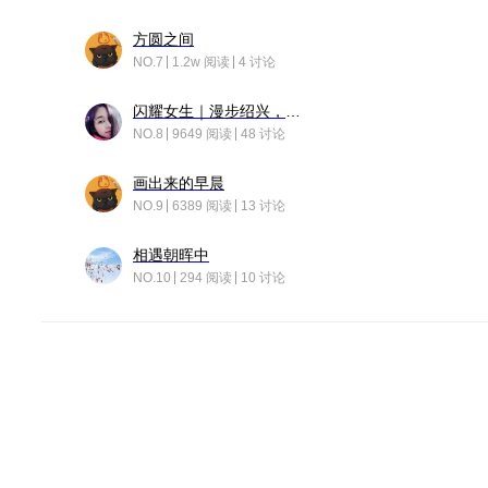
方圆之间
NO.7
1.2w 阅读
4 讨论
闪耀女生｜漫步绍兴，寻找藏在老街的江南温柔
NO.8
9649 阅读
48 讨论
画出来的早晨
NO.9
6389 阅读
13 讨论
相遇朝晖中
NO.10
294 阅读
10 讨论