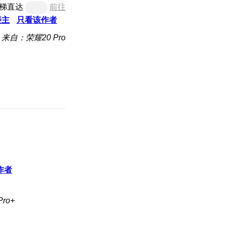
梯直达
前往
楼主
只看该作者
来自：荣耀20 Pro
作者
ro+