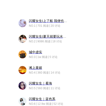
闪耀女生|上了船 我便也成了故事中的人
NO.1
701 阅读
20 讨论
闪耀女生|夏天就要玩水！！
NO.2
9086 阅读
18 讨论
城中虚实
NO.3
1w 阅读
5 讨论
滩上童嬉
NO.4
360 阅读
14 讨论
闪耀女生｜看海
NO.5
560 阅读
11 讨论
闪耀女生｜蓝色系
NO.6
12.9w 阅读
52 讨论