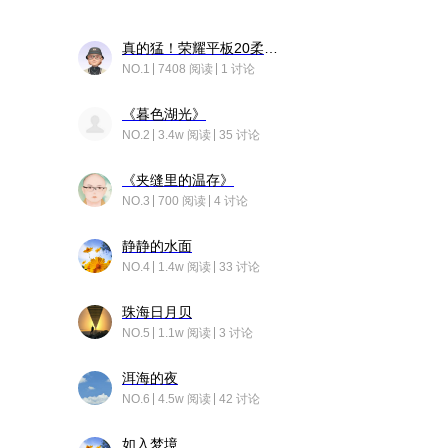
真的猛！荣耀平板20柔光版，竟然又有更新……
NO.1
7408 阅读
1 讨论
《暮色湖光》
NO.2
3.4w 阅读
35 讨论
《夹缝里的温存》
NO.3
700 阅读
4 讨论
静静的水面
NO.4
1.4w 阅读
33 讨论
珠海日月贝
NO.5
1.1w 阅读
3 讨论
洱海的夜
NO.6
4.5w 阅读
42 讨论
如入梦境