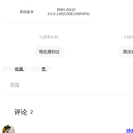
BMH-AN10
系统版本
4.0.0.140(C00E140R4P4)
0 [查看名单]
0 [
我也遇到过
我没
收藏
赞
举报
评论
2
沙