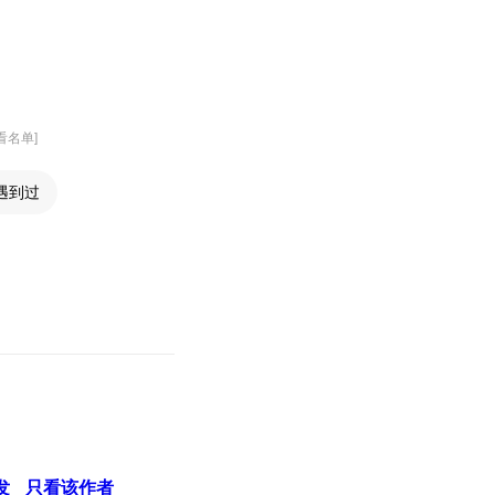
查看名单]
遇到过
发
只看该作者