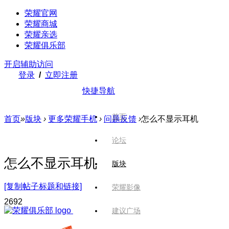
荣耀官网
荣耀商城
荣耀亲选
荣耀俱乐部
开启辅助访问
登录
/
立即注册
快捷导航
首页
首页
»
版块
›
更多荣耀手机
›
问题反馈
›
怎么不显示耳机
论坛
怎么不显示耳机
版块
[复制帖子标题和链接]
荣耀影像
269
2
建议广场