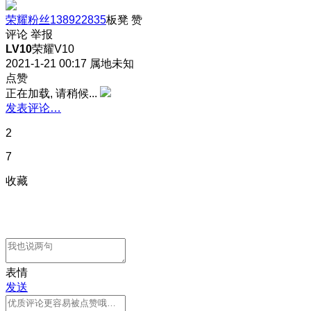
荣耀粉丝138922835
板凳
赞
评论
举报
LV10
荣耀V10
2021-1-21 00:17
属地未知
点赞
正在加载, 请稍候...
发表评论…
2
7
收藏
表情
发送