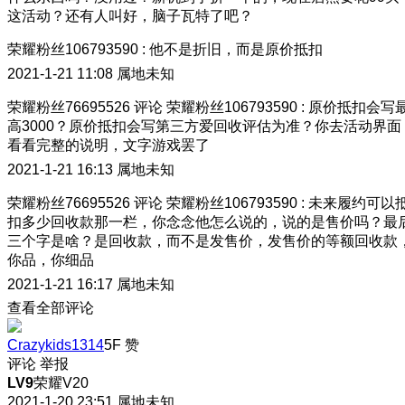
这活动？还有人叫好，脑子瓦特了吧？
荣耀粉丝106793590
:
他不是折旧，而是原价抵扣
2021-1-21 11:08
属地未知
荣耀粉丝76695526
评论
荣耀粉丝106793590
:
原价抵扣会写
高3000？原价抵扣会写第三方爱回收评估为准？你去活动界面
看看完整的说明，文字游戏罢了
2021-1-21 16:13
属地未知
荣耀粉丝76695526
评论
荣耀粉丝106793590
:
未来履约可以
扣多少回收款那一栏，你念念他怎么说的，说的是售价吗？最
三个字是啥？是回收款，而不是发售价，发售价的等额回收款
你品，你细品
2021-1-21 16:17
属地未知
查看全部评论
Crazykids1314
5F
赞
评论
举报
LV9
荣耀V20
2021-1-20 23:51
属地未知