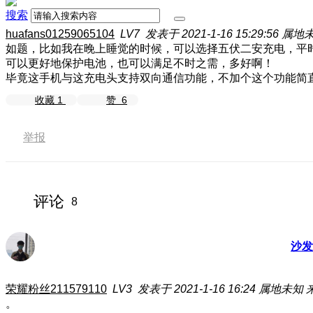
搜索
huafans01259065104
LV7
发表于 2021-1-16 15:29:56
属地
如题，比如我在晚上睡觉的时候，可以选择五伏二安充电，平
可以更好地保护电池，也可以满足不时之需，多好啊！
毕竟这手机与这充电头支持双向通信功能，不加个这个功能简
收藏
1
赞
6
举报
评论
8
沙发
荣耀粉丝211579110
LV3
发表于 2021-1-16 16:24
属地未知
。