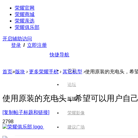
荣耀官网
荣耀商城
荣耀亲选
荣耀俱乐部
开启辅助访问
登录
/
立即注册
快捷导航
首页
首页
»
版块
›
更多荣耀手机
›
其它机型
›
使用原装的充电头，希
论坛
使用原装的充电头，希望可以用户自
版块
[复制帖子标题和链接]
荣耀影像
279
8
建议广场