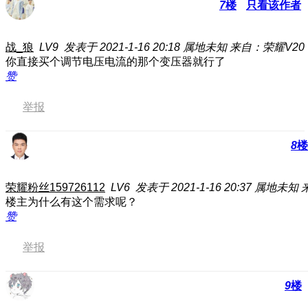
7
楼
只看该作者
战_狼
LV9
发表于 2021-1-16 20:18
属地未知
来自：荣耀V20
你直接买个调节电压电流的那个变压器就行了
赞
举报
8
楼
荣耀粉丝159726112
LV6
发表于 2021-1-16 20:37
属地未知
楼主为什么有这个需求呢？
赞
举报
9
楼