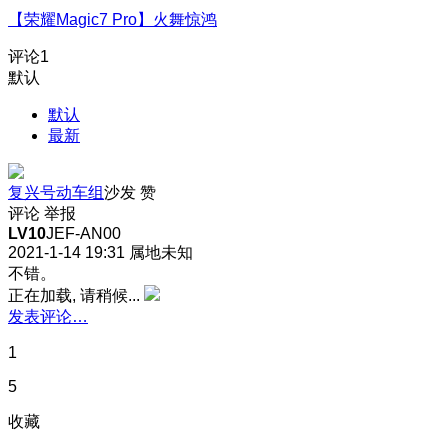
【荣耀Magic7 Pro】火舞惊鸿
评论
1
默认
默认
最新
复兴号动车组
沙发
赞
评论
举报
LV10
JEF-AN00
2021-1-14 19:31
属地未知
不错。
正在加载, 请稍候...
发表评论…
1
5
收藏