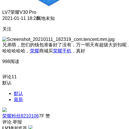
LV7
荣耀V30 Pro
2021-01-11 18:28
属地未知
关注
兄弟萌，您们的钱包准备好了没有，万一明天有超级大折扣呢
哈哈哈哈哈，
荣耀
商城买
荣耀手机
，真好
998阅读
评论
11
默认
默认
最新
荣耀粉丝8210106
7F
赞
评论
举报
LV10
浏览器