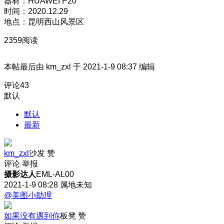
器材：HUAWEI P20
时间：2020.12.29
地点：昆明西山风景区
2359阅读
本帖最后由 km_zxl 于 2021-1-9 08:37 编辑
评论
43
默认
默认
最新
km_zxl
沙发
赞
评论
举报
摄影达人
EML-AL00
2021-1-9 08:28
属地未知
@美图小助理
如果没有遇到你
板凳
赞