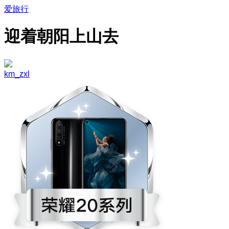
爱旅行
迎着朝阳上山去
km_zxl