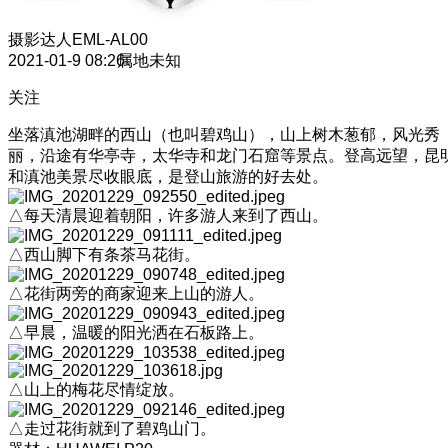
摄影达人
EML-AL00
2021-01-9 08:26
属地未知
关注
坐落滇池湖畔的西山（也叫碧鸡山），山上树木葱郁，风光秀
丽，沿途有华亭寺，太华寺和龙门石窟等景点。登高远望，昆
和滇池美景尽收眼底，是登山旅游的好去处。
△每天清晨迎着朝阳，许多游人来到了西山。
△西山脚下有条茶马花街。
△花街两旁的商家迎来上山的游人。
△早晨，温暖的阳光洒在石板路上。
△山上的梅花尽情绽放。
△走过花街就到了碧鸡山门。