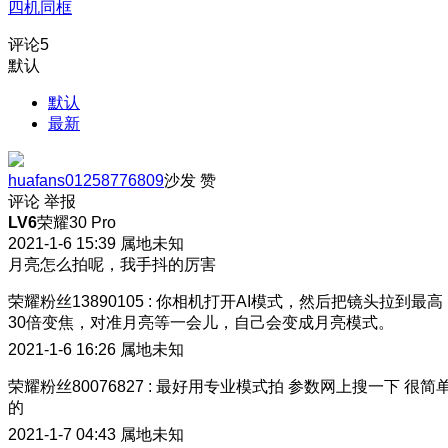
四机同框
评论
5
默认
默认
最新
huafans01258776809
沙发
赞
评论
举报
LV6
荣耀30 Pro
2021-1-6 15:39
属地未知
月亮怎么拍呢，我手抖的厉害
荣耀粉丝13890105
:
你相机打开AI模式，然后把镜头拉到最高
30倍变焦，对准月亮等一会儿，自己会变成月亮模式。
2021-1-6 16:26
属地未知
荣耀粉丝80076827
:
最好用专业模式拍 参数网上搜一下 很简
的
2021-1-7 04:43
属地未知