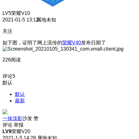
LV5
荣耀V10
2021-01-5 13:12
属地未知
关注
如下图，证明了网上流传的
荣耀V40
发布日期了
226阅读
评论
5
默认
默认
最新
一抹淡影
沙发
赞
评论
举报
LV9
荣耀V20
2021-1-5 14:28
属地未知