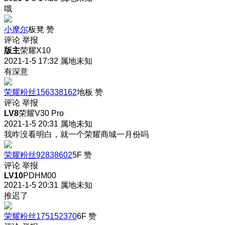
哦
小摩尔
板凳
赞
评论
举报
版主
荣耀X10
2021-1-5 17:32
属地未知
有深意
荣耀粉丝156338162
地板
赞
评论
举报
LV8
荣耀V30 Pro
2021-1-5 20:31
属地未知
我咋没看明白
，就一个荣耀商城一月份吗
荣耀粉丝92838602
5F
赞
评论
举报
LV10
PDHM00
2021-1-5 20:31
属地未知
推迟了
荣耀粉丝175152370
6F
赞