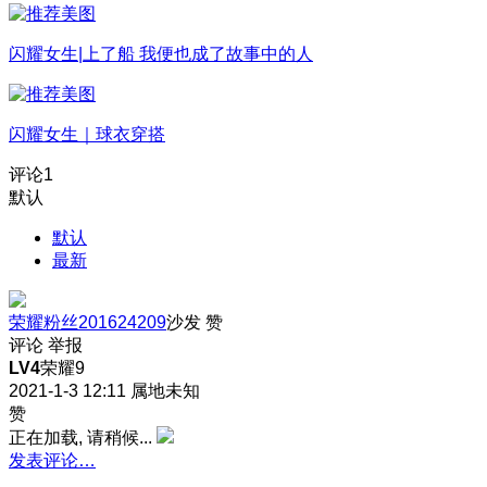
闪耀女生|上了船 我便也成了故事中的人
闪耀女生｜球衣穿搭
评论
1
默认
默认
最新
荣耀粉丝201624209
沙发
赞
评论
举报
LV4
荣耀9
2021-1-3 12:11
属地未知
赞
正在加载, 请稍候...
发表评论…