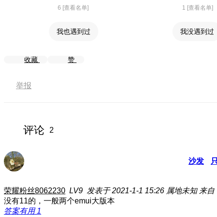
6 [查看名单]
1 [查看名单]
我也遇到过
我没遇到过
收藏
赞
举报
评论
2
沙发
荣耀粉丝8062230
LV9
发表于 2021-1-1 15:26
属地未知
来自
没有11的，一般两个emui大版本
答案有用
1