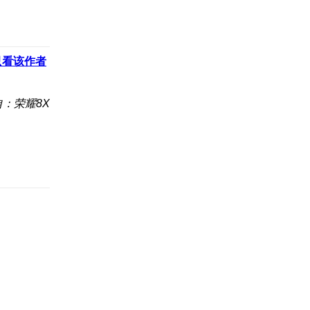
只看该作者
自：荣耀8X