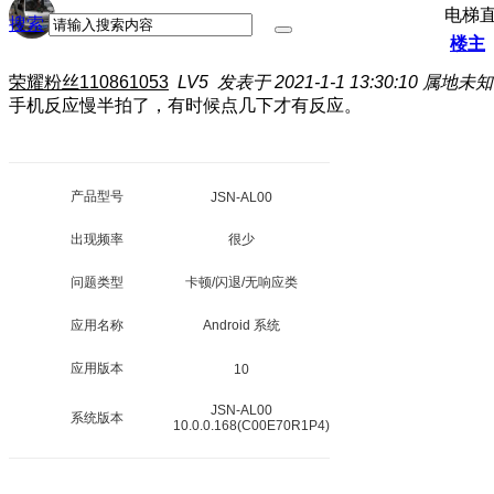
电梯
搜索
楼主
荣耀粉丝110861053
LV5
发表于 2021-1-1 13:30:10
属地未知
手机反应慢半拍了，有时候点几下才有反应。
产品型号
JSN-AL00
出现频率
很少
问题类型
卡顿/闪退/无响应类
应用名称
Android 系统
应用版本
10
JSN-AL00
系统版本
10.0.0.168(C00E70R1P4)