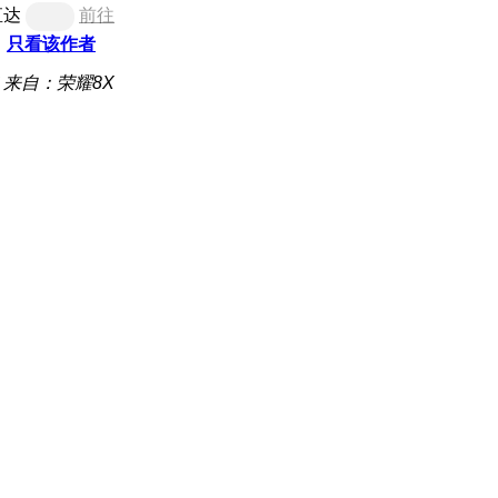
直达
前往
只看该作者
来自：荣耀8X