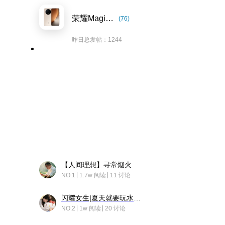
荣耀Magic8系列
(76)
昨日总发帖：1244
【人间理想】寻常烟火
NO.1
1.7w 阅读
11 讨论
闪耀女生|夏天就要玩水！！
NO.2
1w 阅读
20 讨论