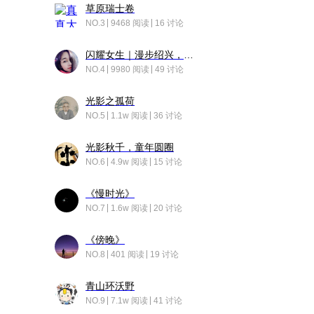
草原瑞士卷
NO.3
9468 阅读
16 讨论
闪耀女生｜漫步绍兴，寻找藏在老街的江南温柔
NO.4
9980 阅读
49 讨论
光影之孤荷
NO.5
1.1w 阅读
36 讨论
光影秋千，童年圆圈
NO.6
4.9w 阅读
15 讨论
《慢时光》
NO.7
1.6w 阅读
20 讨论
《傍晚》
NO.8
401 阅读
19 讨论
青山环沃野
NO.9
7.1w 阅读
41 讨论