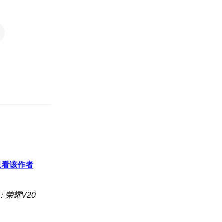
只看该作者
：荣耀V20