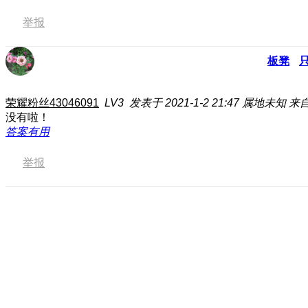
举报
板凳
荣耀粉丝43046091
LV3
发表于 2021-1-2 21:47
属地未知
来
没有啦！
答案有用
举报