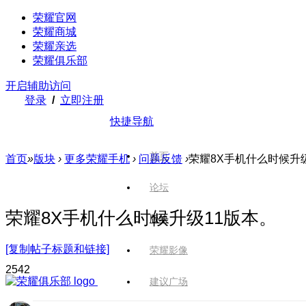
荣耀官网
荣耀商城
荣耀亲选
荣耀俱乐部
开启辅助访问
登录
/
立即注册
快捷导航
首页
首页
»
版块
›
更多荣耀手机
›
问题反馈
›
荣耀8X手机什么时候升
论坛
荣耀8X手机什么时候升级11版本。
版块
[复制帖子标题和链接]
荣耀影像
254
2
建议广场