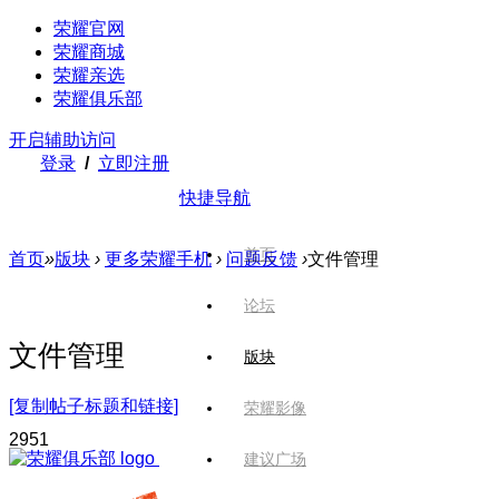
荣耀官网
荣耀商城
荣耀亲选
荣耀俱乐部
开启辅助访问
登录
/
立即注册
快捷导航
首页
首页
»
版块
›
更多荣耀手机
›
问题反馈
›
文件管理
论坛
文件管理
版块
[复制帖子标题和链接]
荣耀影像
295
1
建议广场