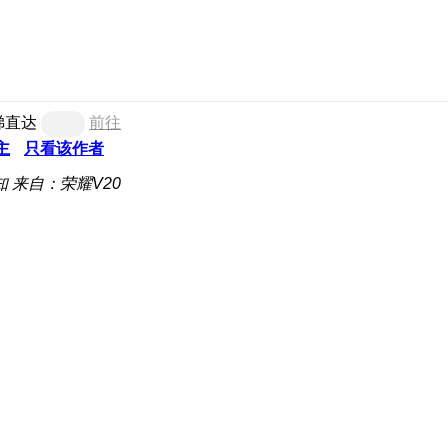
梯直达
前往
主
只看该作者
知
来自：荣耀V20