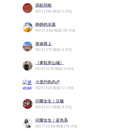
四机同框
NO.1
590 阅读
2 讨论
静静的水面
NO.2
3.6w 阅读
35 讨论
旅途路上
NO.3
275 阅读
4 讨论
《雾轨穿山城》
NO.4
5176 阅读
4 讨论
小里约热内卢
NO.5
518 阅读
17 讨论
闪耀女生｜汉服
NO.6
517 阅读
4 讨论
闪耀女生｜蓝色系
NO.7
13.6w 阅读
54 讨论