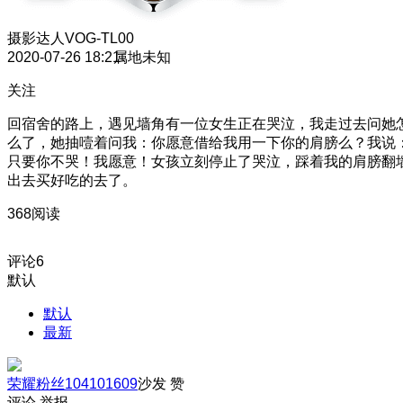
摄影达人
VOG-TL00
2020-07-26 18:21
属地未知
关注
回宿舍的路上，遇见墙角有一位女生正在哭泣，我走过去问她
么了，她抽噎着问我：你愿意借给我用一下你的肩膀么？我说
只要你不哭！我愿意！女孩立刻停止了哭泣，踩着我的肩膀翻
出去买好吃的去了。
368阅读
评论
6
默认
默认
最新
荣耀粉丝104101609
沙发
赞
评论
举报