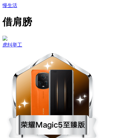
慢生活
借肩膀
虎纠举工