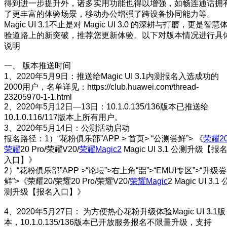
得到进一步提升外，诸多实用功能也得以增强，如畅连通话拥
了更丰富的体验场景，移动办公增强了跨设备协同能力等。
Magic UI 3.1不止是对 Magic UI 3.0 的深耕与打磨，更是智慧
验道路上的新突破，推荐您更新体验。以下对版本情况进行具
说明
一、 版本推送时间
1、2020年5月9日：推送给Magic UI 3.1内测报名入选成功的
2000用户，名单详见：https://club.huawei.com/thread-
23205970-1-1.html
2、2020年5月12日—13日：10.1.0.135/136版本已推送给
10.1.0.116/117版本上所有用户。
3、2020年5月14日：公测活动启动
报名路径：1）“花粉俱乐部”APP > 首页> “公测尝鲜”> 《
荣耀2
荣耀
20 Pro/荣耀V20/
荣耀Magic2
Magic UI 3.1 公测升级【报
入口】》
2）“花粉俱乐部”APP >“论坛”>右上角“㗊”>“EMUI专区”>“升级尝
鲜”>《荣耀20/荣耀20 Pro/荣耀V20/
荣耀Magic
2 Magic UI 3.1 
测升级【报名入口】》
4、2020年5月27日： 为方便热心花粉升级体验Magic UI 3.1版
本，10.1.0.135/136版本已开放服务报名不限量升级，支持