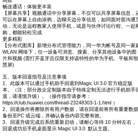
高效
畅连通话：体验更丰富
【屏幕共享】视频通话中分享屏幕，不仅可以共享屏幕信息，
可以在屏幕上自由涂鸦，边聊天边分享信息，如同面对面沟通
动，无论是远程教家人使用手机，或是与伙伴讨论行程、一起
购，都能轻松完成
更多精彩
【分布式图库】新增分布式管理能力，同一华为帐号及同一家
WLAN 网络下，任一设备可浏览、搜索、分享其他设备中的图
片和视频 (需打开蓝牙且仅限支持该特性的华为手机、平板和
慧屏)
五、版本回退指导及注意事项
1、此版本可以通过手机助手回退到Magic UI 3.0 官方稳定版
本。（注：部分政企定制版本由于特殊定制无法进行手机助手
退，请谨慎升级）。（操作指导请参考：
https://club.huawei.com/thread-23248303-1-1.html ）
2、回退操作将擦除所有用户数据，请在回退前将所有重要数
备份至PC 或云端，并确认备份内容完整有效。
3、回退升级完成后系统重新启动，请耐心等待 10 分钟左右，
回退成功后手机桌面显示 Magic UI 3.0 默认主题。