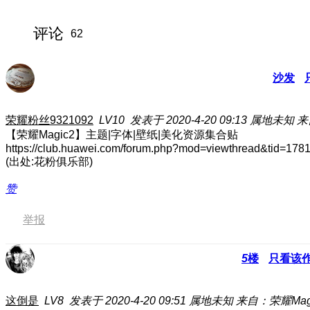
评论
62
沙发
荣耀粉丝9321092
LV10
发表于 2020-4-20 09:13
属地未知
来
【荣耀Magic2】主题|字体|壁纸|美化资源集合贴
https://club.huawei.com/forum.php?mod=viewthread&tid=178
(出处:花粉俱乐部)
赞
举报
5
楼
只看该
这倒是
LV8
发表于 2020-4-20 09:51
属地未知
来自：荣耀Mag