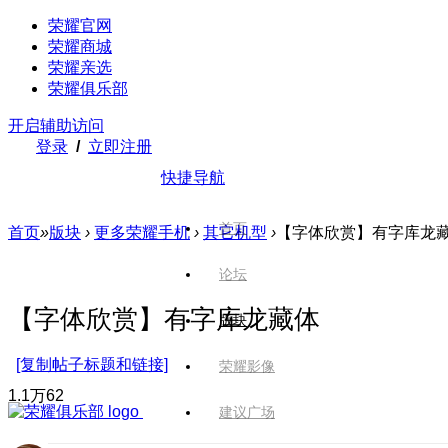
荣耀官网
荣耀商城
荣耀亲选
荣耀俱乐部
开启辅助访问
登录
/
立即注册
快捷导航
首页
首页
»
版块
›
更多荣耀手机
›
其它机型
›
【字体欣赏】有字库龙
论坛
【字体欣赏】有字库龙藏体
版块
[复制帖子标题和链接]
荣耀影像
1.1万
62
建议广场