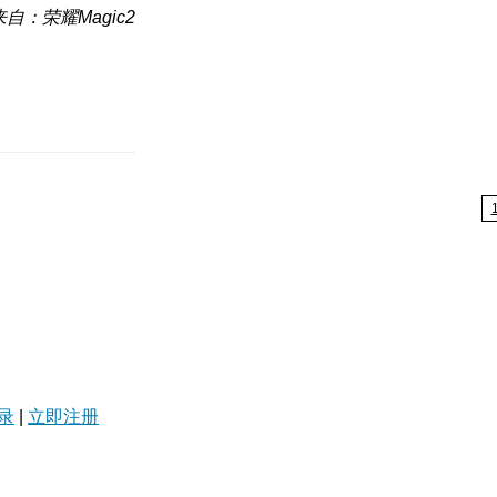
来自：荣耀Magic2
录
|
立即注册