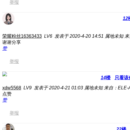
举报
12
荣耀粉丝16363433
LV6
发表于 2020-4-20 14:51
属地未知
来
谢谢分享
赞
举报
14
楼
只看该
xdw5568
LV9
发表于 2020-4-21 01:03
属地未知
来自：ELE-A
点赞
赞
举报
22
楼