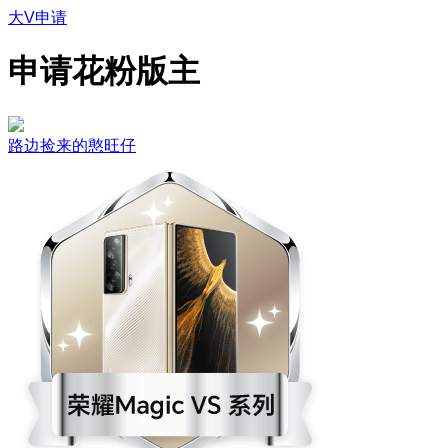
大V申请
申请花粉版主
路边捡来的憨旺仔