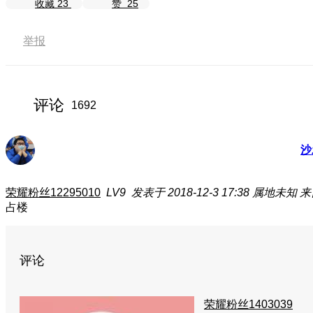
收藏
23
赞
25
举报
评论
1692
沙
荣耀粉丝12295010
LV9
发表于 2018-12-3 17:38
属地未知
来
占楼
评论
荣耀粉丝1403039