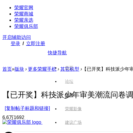
荣耀官网
荣耀商城
荣耀亲选
荣耀俱乐部
开启辅助访问
登录
/
立即注册
快捷导航
首页
首页
»
版块
›
更多荣耀手机
›
其它机型
›
【已开奖】科技派少年
论坛
【已开奖】科技派少年审美潮流问卷
版块
[复制帖子标题和链接]
荣耀影像
6.6万
1692
建议广场