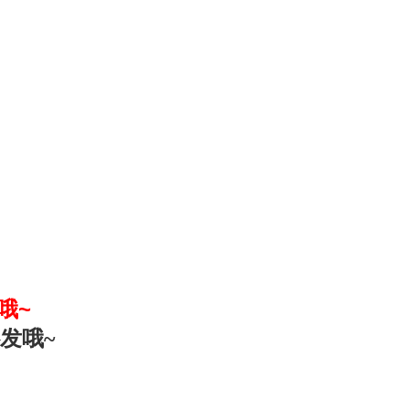
哦~
发哦~