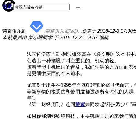
搜索
荣耀俱乐部
荣耀俱乐部团队
发表于 2018-12-3 17:30:
本帖最后由 荣小耀同学 于 2018-12-21 19:57 编辑
法国哲学家吉勒·利波维茨基在《轻文明》这本书
创造出一种摆脱了时空重负的、机动的轻。
随着智能手机应用的普及，我们生活的方方面面都
是更细微层面的个人追求。
尤其对于出生在1995年至2010年间的Z世代
等新事物的接受度和使用度都远超所有时代的人群
年”。
《第一财经周刊》连同
荣耀
共同发起“科技派少年”
如果你够潮够酷够科技，不要犹豫！赶紧来参与我