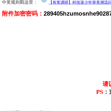
中奖规则戳这里：
【有奖调研】科技派少年审美潮流问卷
附件加密密码：
289405hzumosnhe90287
请
PS
：