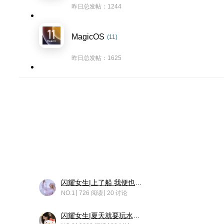
昨日总发帖：1244
MagicOS
(11)
昨日总发帖：1625
闪耀女生|上了船 我便也成了故事中的人
NO.1
726 阅读
20 讨论
闪耀女生|夏天就要玩水！！