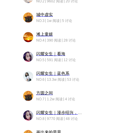
NO.2
9602 阅读
20 讨论
城中虚实
NO.3
1w 阅读
5 讨论
滩上童嬉
NO.4
390 阅读
28 讨论
闪耀女生｜看海
NO.5
591 阅读
12 讨论
闪耀女生｜蓝色系
NO.6
13.3w 阅读
53 讨论
方圆之间
NO.7
1.2w 阅读
4 讨论
闪耀女生｜漫步绍兴，寻找藏在老街的江南温柔
NO.8
9770 阅读
48 讨论
画出来的早晨