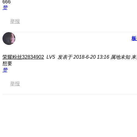
666
赞
举报
板
荣耀粉丝32834902
LV5
发表于 2018-6-20 13:16
属地未知
来
想要
赞
举报