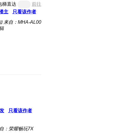
电梯直达
前往
楼主
只看该作者
知
来自：MHA-AL00
编辑
发
只看该作者
自：荣耀畅玩7X