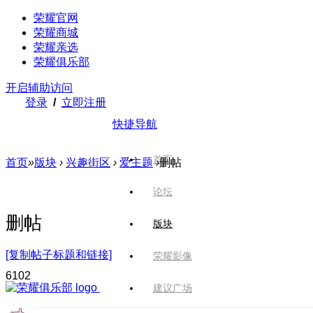
荣耀官网
荣耀商城
荣耀亲选
荣耀俱乐部
开启辅助访问
登录
/
立即注册
快捷导航
首页
首页
»
版块
›
兴趣街区
›
爱主题
›
删帖
论坛
删帖
版块
[复制帖子标题和链接]
荣耀影像
610
2
建议广场