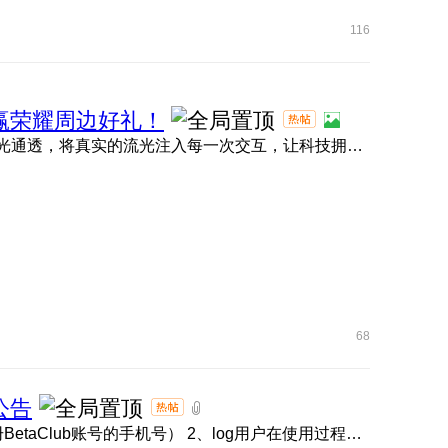
116
名，赢荣耀周边好礼！
大家期待的MagicOS 11内测现已正式拉开帷幕！ 全新流光通透，将真实的流光注入每一次交互，让科技拥有呼吸的灵动 ...
68
公告
1、BetaClub账号链接 点击此处 （请使用内测报名时注册BetaClub账号的手机号） 2、log用户在使用过程中如遇问题 ...