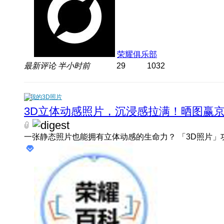
荣耀俱乐部
最新评论
半小时前
29
1032
我的3D照片
3D立体动感照片，沉浸感拉满！晒图赢京