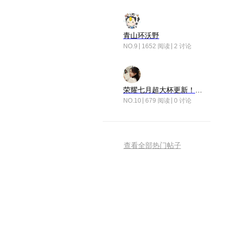
青山环沃野
NO.9
1652 阅读
2 讨论
荣耀七月超大杯更新！后台堆叠动画太丝滑！
NO.10
679 阅读
0 讨论
查看全部热门帖子