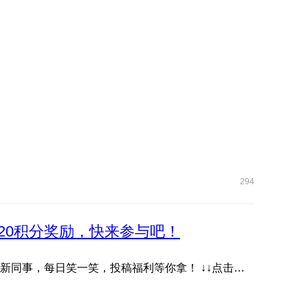
294
20积分奖励，快来参与吧！
抖音账号《耀子开放麦》首档数字人脱口秀栏目，快关注新同事，每日笑一笑，投稿福利等你拿！ ↓↓点击下方图片或 ...