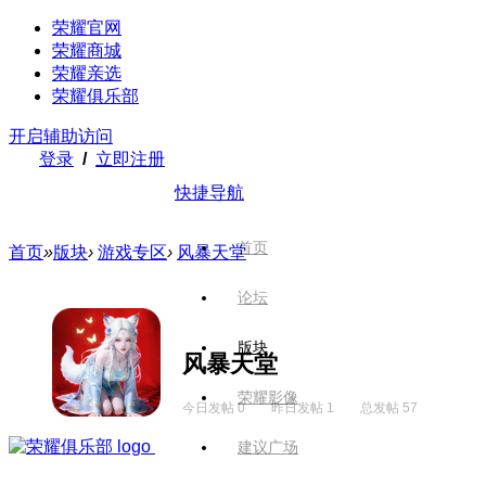
荣耀官网
荣耀商城
荣耀亲选
荣耀俱乐部
开启辅助访问
登录
/
立即注册
快捷导航
首页
首页
»
版块
›
游戏专区
›
风暴天堂
论坛
版块
风暴天堂
荣耀影像
今日发帖 0
昨日发帖 1
总发帖 57
建议广场