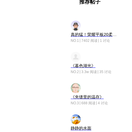
推荐帖子
真的猛！荣耀平板20柔光版，竟然又有更新……
NO.1
7402 阅读
1 讨论
《暮色湖光》
NO.2
3.3w 阅读
35 讨论
《夹缝里的温存》
NO.3
688 阅读
4 讨论
静静的水面