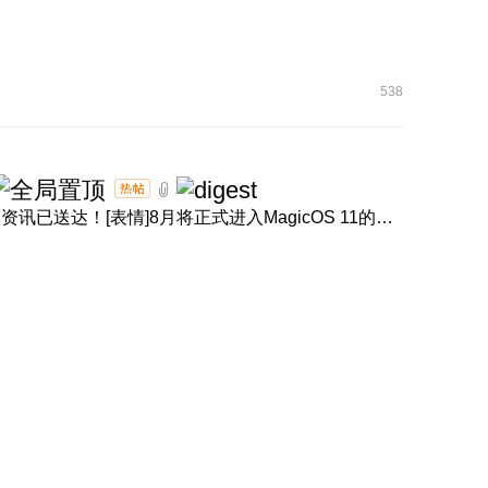
538
[表情]盛夏正浓，体验进阶！产品经理回音壁8月体验升级资讯已送达！[表情]8月将正式进入MagicOS 11的升级节奏，内 ...