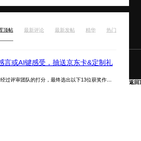
置顶帖
最新评论
最新发帖
精华
热门
感言或AI键感受，抽送京东卡&定制礼
---获奖公示--- 评论区分享感言或AI键感受活动现已结束，经过评审团队的打分，最终选出以下13位获奖作品，恭喜获 ...
返回