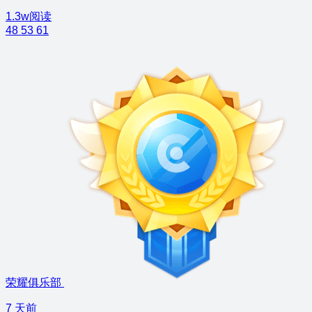
1.3w阅读
48
53
61
荣耀俱乐部
7 天前