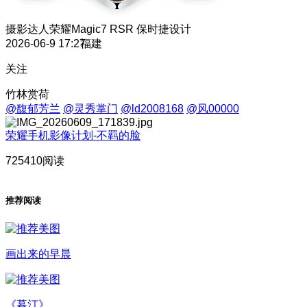
摄影达人
荣耀Magic7 RSR 保时捷设计
2026-06-9 17:27
福建
关注
竹林赏荷
@馥郁芳兰
@灵秀掌门
@ld2008168
@风00000
荣耀手机影像计划-不羁的脸
725410阅读
推荐阅读
画出来的早晨
《暮汀》