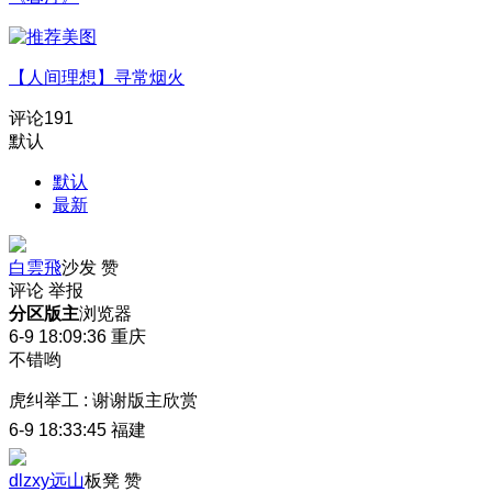
【人间理想】寻常烟火
评论
191
默认
默认
最新
白雲飛
沙发
赞
评论
举报
分区版主
浏览器
6-9 18:09:36
重庆
不错哟
虎纠举工
:
谢谢版主欣赏
6-9 18:33:45
福建
dlzxy远山
板凳
赞