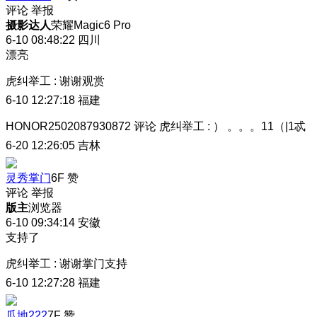
评论
举报
摄影达人
荣耀Magic6 Pro
6-10 08:48:22
四川
漂亮
虎纠举工
:
谢谢观赏
6-10 12:27:18
福建
HONOR2502087930872
评论
虎纠举工
:
） 。。。11（|1忒
6-20 12:26:05
吉林
灵秀掌门
6F
赞
评论
举报
版主
浏览器
6-10 09:34:14
安徽
支持了
虎纠举工
:
谢谢掌门支持
6-10 12:27:28
福建
瓜地222
7F
赞