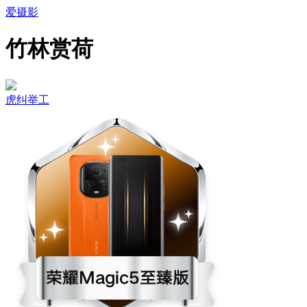
爱摄影
竹林赏荷
虎纠举工