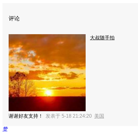
评论
大叔随手拍
谢谢好友支持！
发表于 5-18 21:24:20
美国
赞