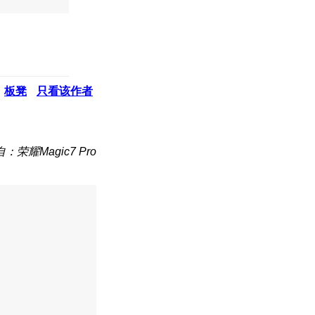
板凳
只看该作者
：荣耀Magic7 Pro