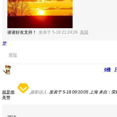
谢谢好友支持！
发表于 5-18 21:24:26
美国
赞
举报
6
楼
就是侬
摄影达人
发表于 5-18 09:10:05
上海
来自：荣耀3
美赞