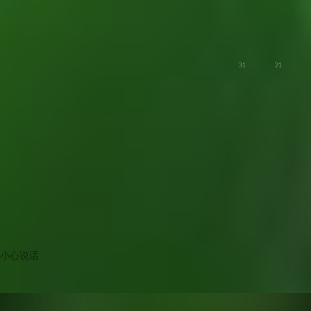
爱美食
31
21
小心说话
版主
夏开栝楼花，叶绿白丝挂②
慢生活