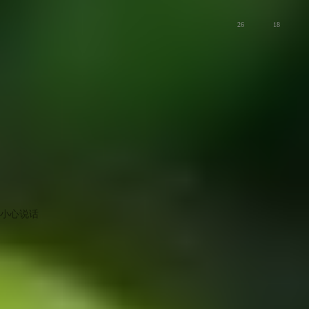
26
18
小心说话
版主
悠悠夏日长，花艳耀红光