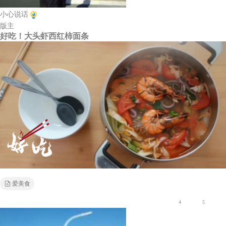
小心说话
版主
好吃！大头虾西红柿面条
爱美食
4
5