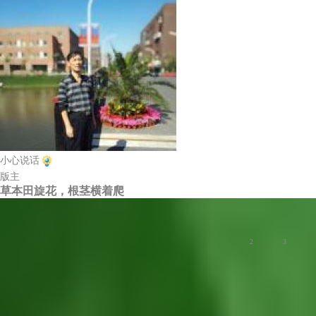
小心说话
版主
草本田旋花，根茎横着爬
慢生活
2
3