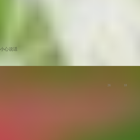
小心说话
版主
花开鉄海棠，绿丛异红光
慢生活
26
18