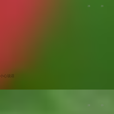
28
20
小心说话
版主
夏开栝楼花，叶绿白丝挂
慢生活
28
19