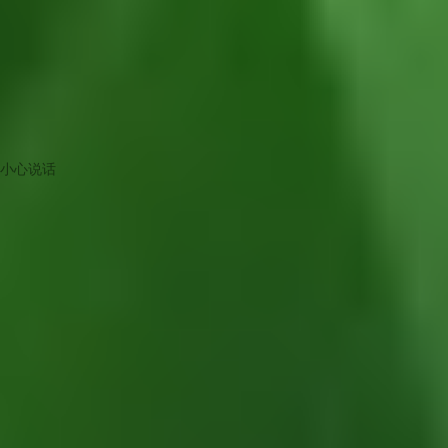
小心说话
版主
满树海棠果，叶绿紫红硕