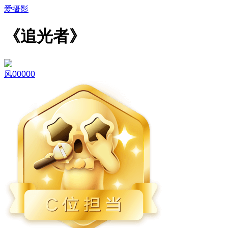
爱摄影
《追光者》
风00000