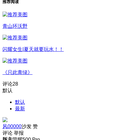
推荐阅读
青山环沃野
闪耀女生|夏天就要玩水！！
《只此青绿》
评论
28
默认
默认
最新
风00000
沙发
赞
评论
举报
版主
荣耀500 Pro