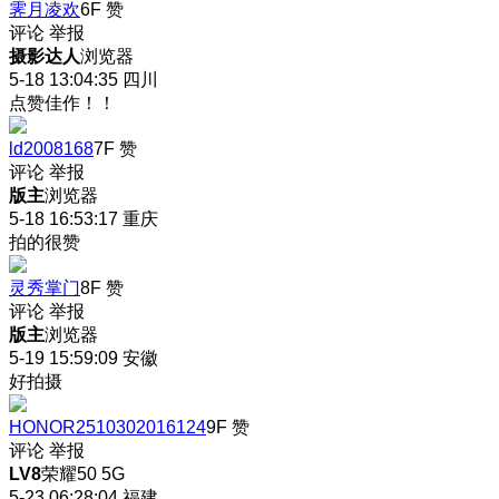
霁月凌欢
6F
赞
评论
举报
摄影达人
浏览器
5-18 13:04:35
四川
点赞佳作！！
ld2008168
7F
赞
评论
举报
版主
浏览器
5-18 16:53:17
重庆
拍的很赞
灵秀掌门
8F
赞
评论
举报
版主
浏览器
5-19 15:59:09
安徽
好拍摄
HONOR2510302016124
9F
赞
评论
举报
LV8
荣耀50 5G
5-23 06:28:04
福建