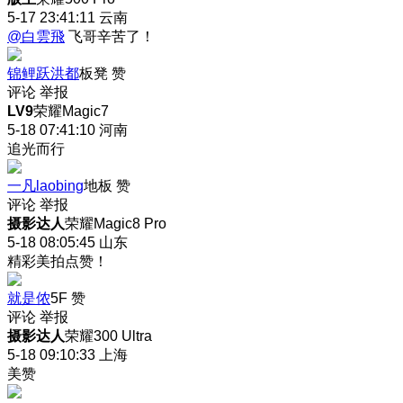
5-17 23:41:11
云南
@白雲飛
飞哥辛苦了！
锦鲤跃洪都
板凳
赞
评论
举报
LV9
荣耀Magic7
5-18 07:41:10
河南
追光而行
一凡laobing
地板
赞
评论
举报
摄影达人
荣耀Magic8 Pro
5-18 08:05:45
山东
精彩美拍点赞！
就是侬
5F
赞
评论
举报
摄影达人
荣耀300 Ultra
5-18 09:10:33
上海
美赞