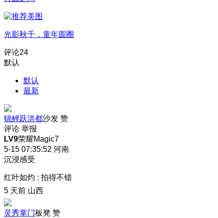
光影秋千，童年圆圈
评论
24
默认
默认
最新
锦鲤跃洪都
沙发
赞
评论
举报
LV9
荣耀Magic7
5-15 07:35:52
河南
沉浸感受
红叶如灼
:
拍得不错
5 天前
山西
灵秀掌门
板凳
赞