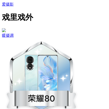
爱摄影
戏里戏外
暖摄调