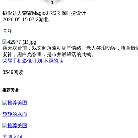
摄影达人
荣耀Magic8 RSR 保时捷设计
2026-05-15 07:23
湖北
关注
露天戏台前，戏文起落牵动满堂情绪。老人笑泪动容，稚童懵
凝神，黑白光影里，是市井最鲜活的共鸣。
荣耀手机影像计划-不羁的脸
3549阅读
推荐阅读
静静的水面
方圆之间