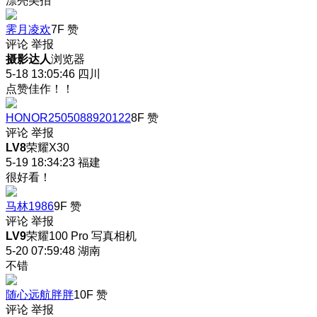
漂亮美拍
霁月凌欢
7F
赞
评论
举报
摄影达人
浏览器
5-18 13:05:46
四川
点赞佳作！！
HONOR2505088920122
8F
赞
评论
举报
LV8
荣耀X30
5-19 18:34:23
福建
很好看！
马林1986
9F
赞
评论
举报
LV9
荣耀100 Pro 写真相机
5-20 07:59:48
湖南
不错
随心远航胖胖
10F
赞
评论
举报