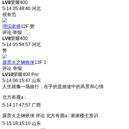
LV8
荣耀400
5-14 05:48:40
河北
很有范
理综老师
12F
赞
评论
举报
LV8
荣耀400
5-14 05:54:57
河北
赞
霹雳火之钢铁侠
13F
1
评论
举报
LV10
荣耀400 Pro
5-14 06:15:47
山东
人生就像一场旅行，在乎的是旅途中的风景和心情
北方有鹿a
:
5-14 17:47:57
广西
霹雳火之钢铁侠
评论
北方有鹿a
:
谢谢楼主赏识
5-15 18:15:10
山东