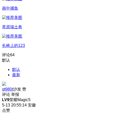
画中捕鱼
草原瑞士卷
长椅上的123
评论
64
默认
默认
最新
gt980t
沙发
赞
评论
举报
LV9
荣耀Magic5
5-13 20:55:14
安徽
点赞