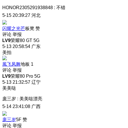
HONOR2305291938848
:
不错
5-15 20:39:27
河北
闪耀之光芒
板凳
赞
评论
举报
LV9
荣耀80 GT 5G
5-13 20:58:54
广东
美拍
風飞凤舞
地板
1
评论
举报
LV9
荣耀80 Pro 5G
5-13 21:32:57
辽宁
美美哒
庞三岁
:
美美哒漂亮
5-14 23:41:08
广西
庞三岁
5F
赞
评论
举报