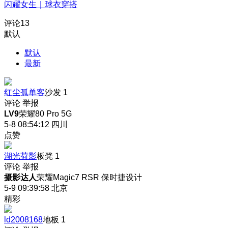
闪耀女生｜球衣穿搭
评论
13
默认
默认
最新
红尘孤单客
沙发
1
评论
举报
LV9
荣耀80 Pro 5G
5-8 08:54:12
四川
点赞
湖光荷影
板凳
1
评论
举报
摄影达人
荣耀Magic7 RSR 保时捷设计
5-9 09:39:58
北京
精彩
ld2008168
地板
1