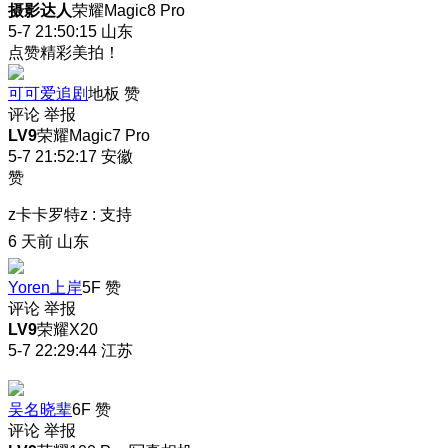
摄影达人
荣耀Magic8 Pro
5-7 21:50:15
山东
点赞精彩美拍！
可可爱追剧
地板
赞
评论
举报
LV9
荣耀Magic7 Pro
5-7 21:52:17
安徽
赞
z卡卡罗特z
:
支持
6 天前
山东
Yoren上岸
5F
赞
评论
举报
LV9
荣耀X20
5-7 22:29:44
江苏
吴名晓辈
6F
赞
评论
举报