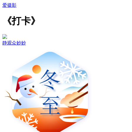
爱摄影
《打卡》
静观众妙妙