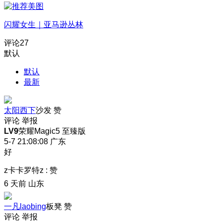
闪耀女生｜亚马逊丛林
评论
27
默认
默认
最新
太阳西下
沙发
赞
评论
举报
LV9
荣耀Magic5 至臻版
5-7 21:08:08
广东
好
z卡卡罗特z
:
赞
6 天前
山东
一凡laobing
板凳
赞
评论
举报