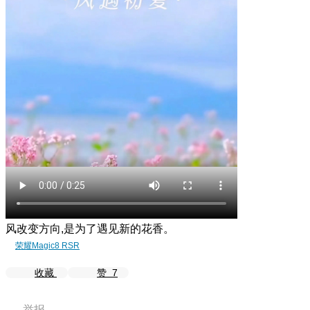
风改变方向,是为了遇见新的花香。
荣耀Magic8 RSR
收藏
赞
7
举报