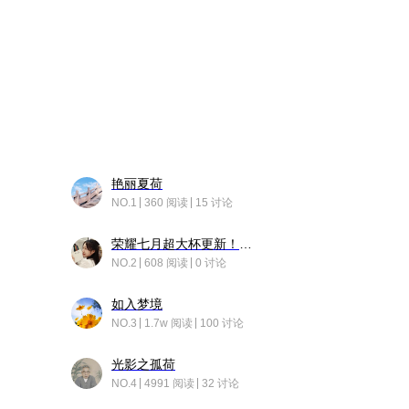
艳丽夏荷
NO.1
360 阅读
15 讨论
荣耀七月超大杯更新！后台堆叠动画太丝滑！
NO.2
608 阅读
0 讨论
如入梦境
NO.3
1.7w 阅读
100 讨论
光影之孤荷
NO.4
4991 阅读
32 讨论