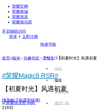
荣耀官网
荣耀商城
荣耀亲选
荣耀俱乐部
开启辅助访问
登录
/
立即注册
快捷导航
首页
首页
»
版块
›
兴趣街区
›
爱摄影
›
【初夏时光】风遇初夏
论坛
#荣耀Magic8 RSR#
版块
【初夏时光】风遇初夏
荣耀影像
[复制帖子标题和链接]
建议广场
2183
2