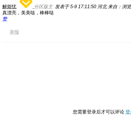
解烦忧
分区版主
发表于 5-9 17:11:50
河北
来自：浏
真漂亮，美美哒，棒棒哒
赞
举报
您需要登录后才可以评论
登