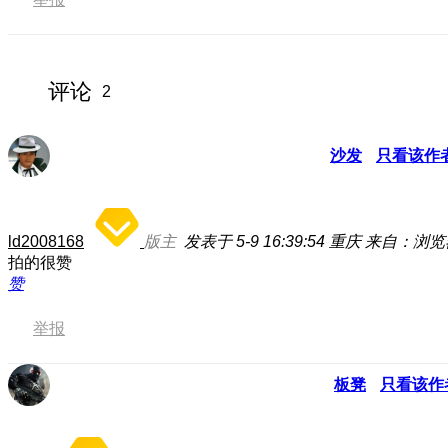
评论
2
沙发
只看该作
ld2008168
版主
发表于 5-9 16:39:54
重庆
来自：浏览
拍的很赞
赞
举报
板凳
只看该作