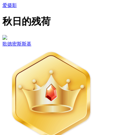
爱摄影
秋日的残荷
歌德密斯斯基