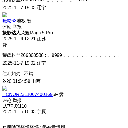
2025-11-7 19:03
辽宁
晓崧68
地板
赞
评论
举报
摄影达人
荣耀Magic5 Pro
2025-11-4 12:21
江苏
赞
荣耀粉丝266368538
:
。9999 。。。。。。。。。。。。。：
2025-11-7 19:02
辽宁
红叶如灼
:
不错
2-26 01:04:59
山西
HONOR2311067400169
5F
赞
评论
举报
LV7
PJX110
2025-11-5 16:43
宁夏
哈库呐玛塔塔塔塔
:
很有意境啊