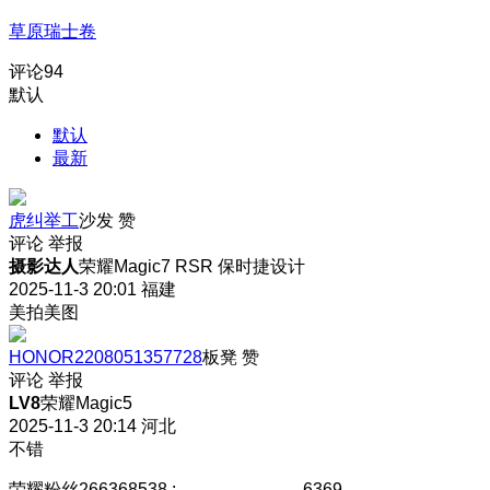
草原瑞士卷
评论
94
默认
默认
最新
虎纠举工
沙发
赞
评论
举报
摄影达人
荣耀Magic7 RSR 保时捷设计
2025-11-3 20:01
福建
美拍美图
HONOR2208051357728
板凳
赞
评论
举报
LV8
荣耀Magic5
2025-11-3 20:14
河北
不错
荣耀粉丝266368538
:
。。。。。。。6369