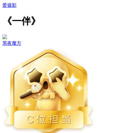
爱摄影
《一伴》
黑夜魔方