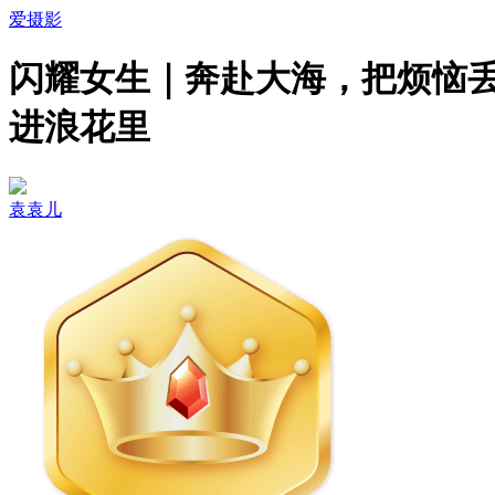
爱摄影
闪耀女生｜奔赴大海，把烦恼
进浪花里
袁袁儿