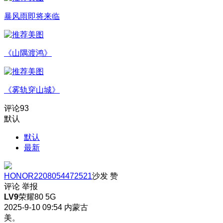
暴风雨即将来临
《山隅渡鸿》
《雾轨穿山城》
评论
93
默认
默认
最新
HONOR2208054472521
沙发
赞
评论
举报
LV9
荣耀80 5G
2025-9-10 09:54
内蒙古
美。