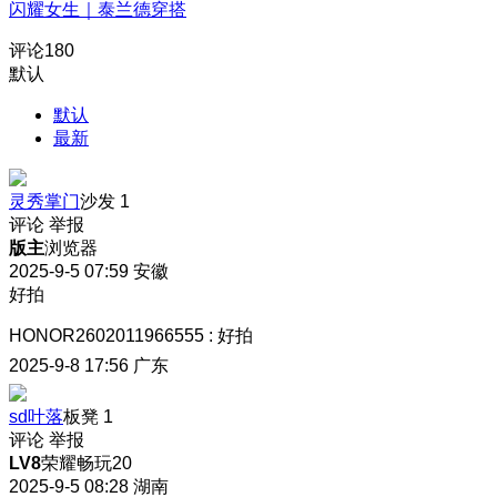
闪耀女生｜泰兰德穿搭
评论
180
默认
默认
最新
灵秀掌门
沙发
1
评论
举报
版主
浏览器
2025-9-5 07:59
安徽
好拍
HONOR2602011966555
:
好拍
2025-9-8 17:56
广东
sd叶落
板凳
1
评论
举报
LV8
荣耀畅玩20
2025-9-5 08:28
湖南