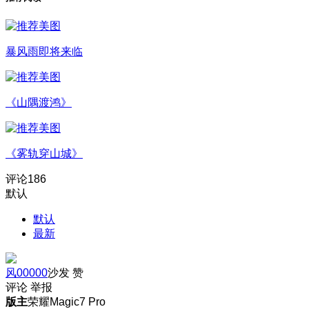
暴风雨即将来临
《山隅渡鸿》
《雾轨穿山城》
评论
186
默认
默认
最新
风00000
沙发
赞
评论
举报
版主
荣耀Magic7 Pro