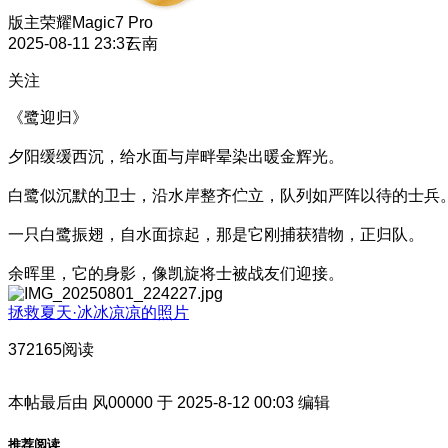
版主
荣耀Magic7 Pro
2025-08-11 23:37
云南
关注
《鹭迎归》
夕阳缓缓西沉，给水面与岸畔晕染出暖金辉光。
白鹭似沉默的卫士，沿水岸整齐伫立，队列如严阵以待的士兵
一只白鹭振翅，自水面掠起，那是它刚捕获猎物，正归队。
余晖里，它的身影，像凯旋将士被战友们迎接。
拯救夏天·冰冰凉凉的照片
372165阅读
本帖最后由 风00000 于 2025-8-12 00:03 编辑
推荐阅读