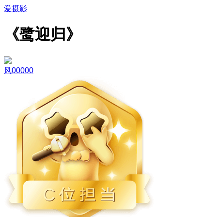
爱摄影
《鹭迎归》
风00000