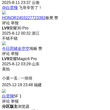
2025-8-11 23:37
云南
@白雲飛
飞哥辛苦了！
HONOR2403227723392
板凳
赞
评论
举报
LV9
荣耀30 Pro
2025-8-12 00:32
浙江
不错不错
今日思绪全空空
地板
赞
评论
举报
LV9
荣耀Magic6 Pro
2025-8-12 03:29
山东
美拍
小菜一丢
:
一排排
2025-12-19 23:48
福建
白雲飛
5F
1
评论
举报
分区版主
浏览器