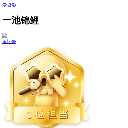
爱摄影
一池锦鲤
追忆夢