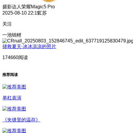
摄影达人
荣耀Magic5 Pro
2025-08-10 22:19
江苏
关注
一池锦鲤
拯救夏天·冰冰凉凉的照片
174660阅读
推荐阅读
单杠表演
《夹缝里的温存》