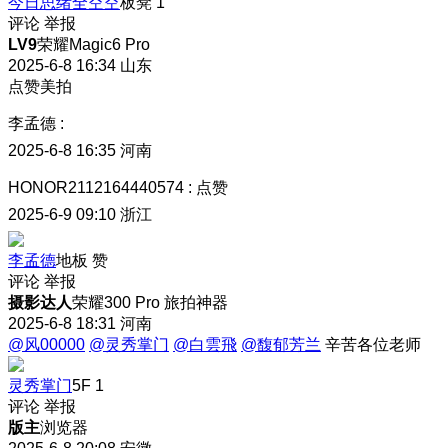
今日思绪全空空
板凳
1
评论
举报
LV9
荣耀Magic6 Pro
2025-6-8 16:34
山东
点赞美拍
李孟德
:
2025-6-8 16:35
河南
HONOR2112164440574
:
点赞
2025-6-9 09:10
浙江
李孟德
地板
赞
评论
举报
摄影达人
荣耀300 Pro 旅拍神器
2025-6-8 18:31
河南
@风00000
@灵秀掌门
@白雲飛
@馥郁芳兰
辛苦各位老师
灵秀掌门
5F
1
评论
举报
版主
浏览器