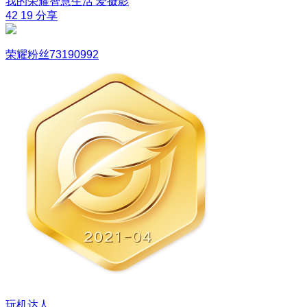
我的荣耀智慧生活
爱摄影
42
19
分享
荣耀粉丝73190992
玩机达人