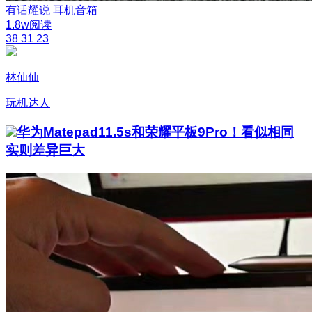
有话耀说
耳机音箱
1.8w阅读
38
31
23
林仙仙
玩机达人
华为Matepad11.5s和荣耀平板9Pro！看似相同
实则差异巨大