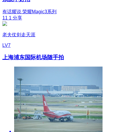
有话耀说
荣耀Magic3系列
11
1
分享
老夫仗剑走天涯
LV7
上海浦东国际机场随手拍