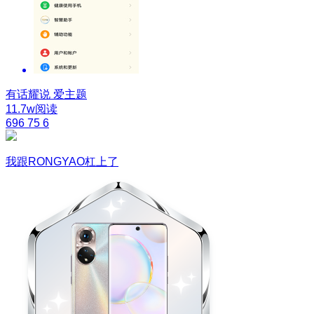
有话耀说
爱主题
11.7w阅读
696
75
6
我跟RONGYAO杠上了