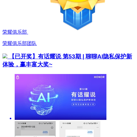
荣耀俱乐部
荣耀俱乐部团队
【已开奖】有话耀说 第53期 | 聊聊AI隐私保护新
体验，赢丰富大奖~