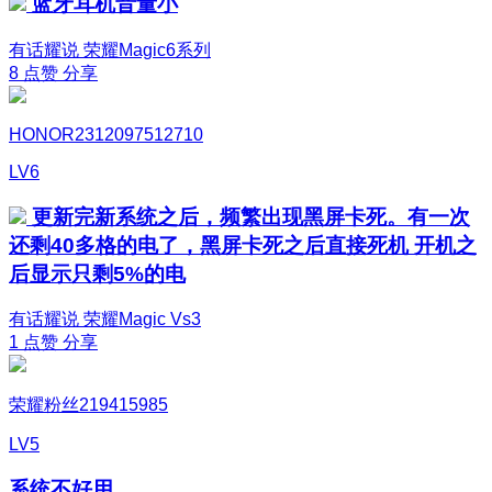
蓝牙耳机音量小
有话耀说
荣耀Magic6系列
8
点赞
分享
HONOR2312097512710
LV6
更新完新系统之后，频繁出现黑屏卡死。有一次
还剩40多格的电了，黑屏卡死之后直接死机 开机之
后显示只剩5%的电
有话耀说
荣耀Magic Vs3
1
点赞
分享
荣耀粉丝219415985
LV5
系统不好用