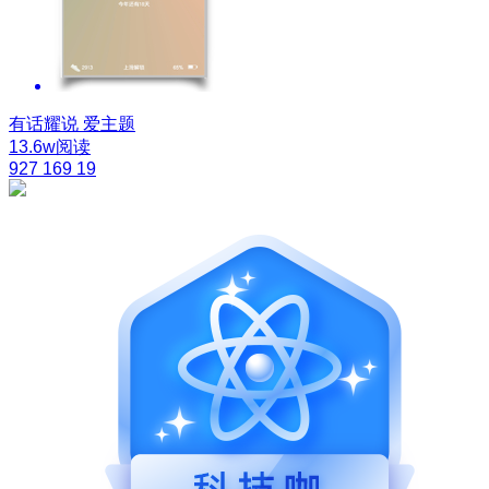
有话耀说
爱主题
13.6w阅读
927
169
19