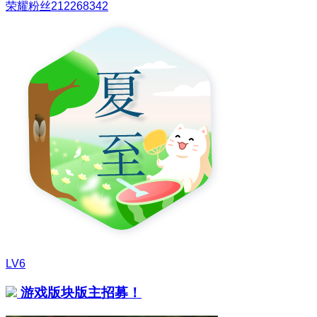
荣耀粉丝212268342
LV6
游戏版块版主招募！