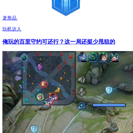
龙形品
玩机达人
俺玩的百里守约可还行？这一局还挺少甩狙的