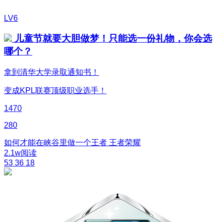
LV6
儿童节就要大胆做梦！只能选一份礼物，你会选
哪个？
拿到清华大学录取通知书！
变成KPL联赛顶级职业选手！
1470
280
如何才能在峡谷里做一个王者
王者荣耀
2.1w阅读
53
36
18