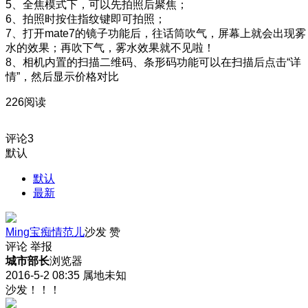
5、全焦模式下，可以先拍照后聚焦；
6、拍照时按住指纹键即可拍照；
7、打开mate7的镜子功能后，往话筒吹气，屏幕上就会出现雾
水的效果；再吹下气，雾水效果就不见啦！
8、相机内置的扫描二维码、条形码功能可以在扫描后点击“详
情”，然后显示价格对比
226阅读
评论
3
默认
默认
最新
Ming宝痴情范儿
沙发
赞
评论
举报
城市部长
浏览器
2016-5-2 08:35
属地未知
沙发！！！