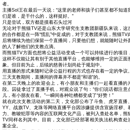
者。
主播Sol王在最后一天说：“这里的老师和孩子们甚至都不知道
们是谁，是干什么的，这样挺好。”
只是尝试，双方都是摸着石头过河
无论对于熊猫TV还是山东大学研究生支教团新疆队来说，这
的合作都是在一阵“慌乱”中促成的，对于支教团来说，熊猫TV
后将继续为他们保留一个直播间，只要他们想，就能随时让外
的人了解他们的支教点滴。
而熊猫TV方面也想将公益活动变成一个可以持续进行的项目
这样不仅能让其有别于其他直播平台，也能够维持一定的正面
象。但目前为止，后续的慈善计划尚处于规划中。
用直播的形式来随时记录公益行程的方式也存在着一定的争议
三天支教期间，直播间的弹幕并不都是“和谐”的。
在第二天晚上的欢迎会上，有小朋友和主播们一起看直播的
段。囚徒拿过了直播手机，对观众说了句：“你们说话都注意
儿，有小朋友在看。”一瞬间各种吐槽都变成了“好赞！”
就在此次支教活动的第二天，文化部公布了斗鱼、虎牙直播
YY、战旗TV、龙珠等网络直播平台因涉嫌提供含宣扬淫秽、
力、教唆犯罪等内容的互联网文化产品，被列入查处名单，熊
TV同样名列其中。目前，文化部已经部署相关执法机构查处
案企业。