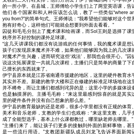
的一所小学。在县城，王师傅给小学生们上了两堂英语课，告
他们各个国家和和人种应该怎么说，教了一些类似“where ar
you from?”的简单句式。王师傅说：“我希望他们能够对这个世
抱有好奇心，这样他们可能就会想要到外面去看看。”
囚徒和毛毛分别上了魔术课和绘画课，而Sol王则是选择了课
秩序并不好控制的课外足球课。
“这几天讲课我们都没有说游戏的任何事情，我的魔术课是想
孩子们发现原来魔术并不难，如果他们能够因为我上的几次课
对魔术产生兴趣，进而研究这些‘戏法’，那我也会很开心。”囚
说这次拓展课堂一共就几次课程，主播们只是简单的商量了下
己擅长的东西就来了。
伊宁县原本就是江苏省南通市援建的地区，这里的硬件教育水
其实并不差。新建的教学大楼和正在修建的标准足球场地在这
并不稀奇，而让主播们都感到诧异的是：这里小学的多媒体设
也是触摸屏的。主播毛毛称：“来这里最感到惊喜的就是其实
里的硬件条件并没有自己想象的那么差。”
伊宁县的教育最缺的还是老师，很多小学里都没有正规的体育
美术和音乐老师，支教的学生们也戏称：“来这里支教，几乎
成了全能型选手，基本上什么课都教过，哪里缺老师去哪里。”
“主播们来了，能让孩子们更多的接触到外面的新鲜事物，甚
是一些流行用语。”支教团新疆队成员刘龙飞告诉界面新闻