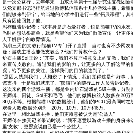
是一次公益行，去年年末，山东大学第十七届研究生支教团新
队党支部书记冯梓航通过微博私信联系十几位游戏主播，希望
们能够来到伊宁，给当地的小学生们进行一些“拓展课程”，其
只有囚徒回复了他。
冯梓航告诉记者：“我本身是炉石爱好者，也是熊猫TV的水友
当时的想法很简单，就是希望他们来为我们做做宣传，让更多
人了解伊宁的教育情况。”
为期三天的支教行熊猫TV专门开了直播，当时也有不少网友
疑：游戏主播么能做支教么？他们打算教什么？
炉石主播Sol王说：“其实，我们不算严格意义上的支教，我们
来宣传支教的。通过我们的影响力，让更多的人了解这里的
况，给予更多的关注。这样我们的目的就达到了。”
“是囚大找到我们，大概说了下情况，我们觉得这是件好事，
该支持，于是我们就来了。”熊猫TV的随行工作人员告诉记者
这次来的四个游戏主播，都是业内炉石游戏的S级主播，分别
王师傅、囚徒、Sol王和毛毛，他们的微博粉丝人数多在20万
30万不等。根据熊猫TV的数据统计，他们的PCU(最高同时在
观看人数)数据分别为：20万、10万、10万和8万。
在这里，相比游戏主播，他们更愿意被认为是“公益人”
王师傅在接受记者采访时说：“我不愿意以游戏主播的身份来
里‘支教’，更愿意说自己是一个公益人。”
支教的三天行程安排，他们分别去了伊宁县城的两个小学和乡