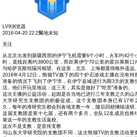
LV9
浏览器
2016-04-20 22:25
属地未知
关注
从北京出发到新疆西部的伊宁飞机需要6个小时，火车约42个
时，直线距离约3800公里，而距离伊宁70公里的霍尔果斯口
与哈萨克斯坦隔河相望。在这里，北京、上海都显得格外遥远
2016年4月12日，熊猫TV旗下的四个炉石游戏主播在没有特
准备的情况下飞到了伊宁市，在伊宁县城进行为期3天的支教
活。他们开玩笑地说：这三天，其实是做好了“吃苦”准备的。
这次主播的公益活动，起因是在当地已进行三年支教之久的山
大学研究生支教团的积极促成。这个支教团本身已有17年
久，每年的准研究生都会到各地支教一年，随后回校继续读研
这届支教团是第十七届，还有两个多月，全队12名成员也将
束这一年的支教生活返校。
这次不是支教，是宣传支教
与山东大学研究院的支教团不同，这次熊猫TV的支教活动更