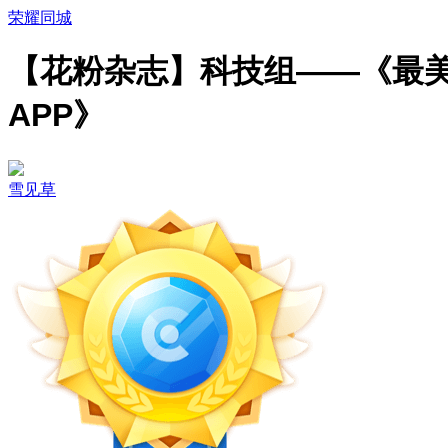
荣耀同城
【花粉杂志】科技组——《最
APP》
雪见草