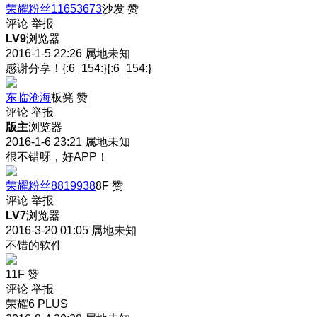
荣耀粉丝11653673
沙发
赞
评论
举报
LV9
浏览器
2016-1-5 22:26
属地未知
感谢分享！{:6_154:}{:6_154:}
东临沧海
板凳
赞
评论
举报
版主
浏览器
2016-1-6 23:21
属地未知
很不错呀，好APP！
荣耀粉丝8819938
8F
赞
评论
举报
LV7
浏览器
2016-3-20 01:05
属地未知
不错的软件
11F
赞
评论
举报
荣耀6 PLUS