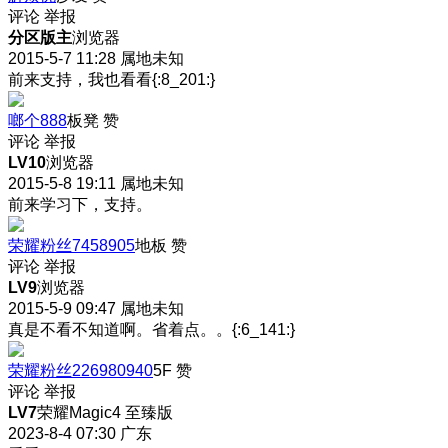
评论
举报
分区版主
浏览器
2015-5-7 11:28
属地未知
前来支持，我也看看{:8_201:}
啷个888
板凳
赞
评论
举报
LV10
浏览器
2015-5-8 19:11
属地未知
前来学习下，支持。
荣耀粉丝7458905
地板
赞
评论
举报
LV9
浏览器
2015-5-9 09:47
属地未知
真是不看不知道啊。省着点。。{:6_141:}
荣耀粉丝226980940
5F
赞
评论
举报
LV7
荣耀Magic4 至臻版
2023-8-4 07:30
广东