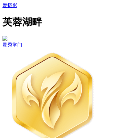
爱摄影
芙蓉湖畔
灵秀掌门