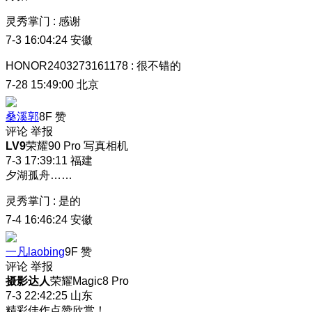
灵秀掌门
:
感谢
7-3 16:04:24
安徽
HONOR2403273161178
:
很不错的
7-28 15:49:00
北京
桑溪郭
8F
赞
评论
举报
LV9
荣耀90 Pro 写真相机
7-3 17:39:11
福建
夕湖孤舟……
灵秀掌门
:
是的
7-4 16:46:24
安徽
一凡laobing
9F
赞
评论
举报
摄影达人
荣耀Magic8 Pro
7-3 22:42:25
山东
精彩佳作点赞欣赏！