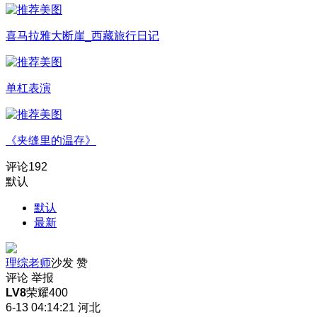
喜马拉雅大断崖_西藏旅行日记
单杠表演
《夹缝里的温存》
评论
192
默认
默认
最新
理综老师
沙发
赞
评论
举报
LV8
荣耀400
6-13 04:14:21
河北