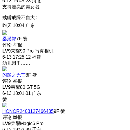
6-13 16:45:23
河北
支持漂亮的美女啦
戒骄戒躁不自大
:
昨天 10:04
广东
桑溪郭
7F
赞
评论
举报
LV9
荣耀90 Pro 写真相机
6-13 17:25:12
福建
幼儿园里……
闪耀之光芒
8F
赞
评论
举报
LV9
荣耀80 GT 5G
6-13 18:01:01
广东
赞
HONOR2403127466435
9F
赞
评论
举报
LV9
荣耀Magic6 Pro
6-13 19:53:39
辽宁