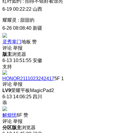
红叶如灼
:
拍得不错好看漂亮
6-19 00:22:22
山西
耀耀灵
:
甜甜的
6-26 08:08:40
新疆
灵秀掌门
地板
赞
评论
举报
版主
浏览器
6-13 10:51:55
安徽
支持
HONOR2111023242417
5F
1
评论
举报
LV9
荣耀平板MagicPad2
6-13 14:06:25
四川
乖
解烦忧
6F
赞
评论
举报
分区版主
浏览器